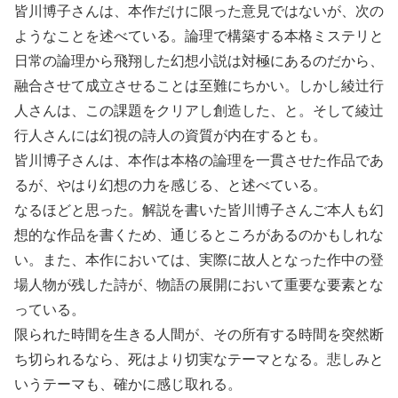
皆川博子さんは、本作だけに限った意見ではないが、次の
ようなことを述べている。論理で構築する本格ミステリと
日常の論理から飛翔した幻想小説は対極にあるのだから、
融合させて成立させることは至難にちかい。しかし綾辻行
人さんは、この課題をクリアし創造した、と。そして綾辻
行人さんには幻視の詩人の資質が内在するとも。
皆川博子さんは、本作は本格の論理を一貫させた作品であ
るが、やはり幻想の力を感じる、と述べている。
なるほどと思った。解説を書いた皆川博子さんご本人も幻
想的な作品を書くため、通じるところがあるのかもしれな
い。また、本作においては、実際に故人となった作中の登
場人物が残した詩が、物語の展開において重要な要素とな
っている。
限られた時間を生きる人間が、その所有する時間を突然断
ち切られるなら、死はより切実なテーマとなる。悲しみと
いうテーマも、確かに感じ取れる。