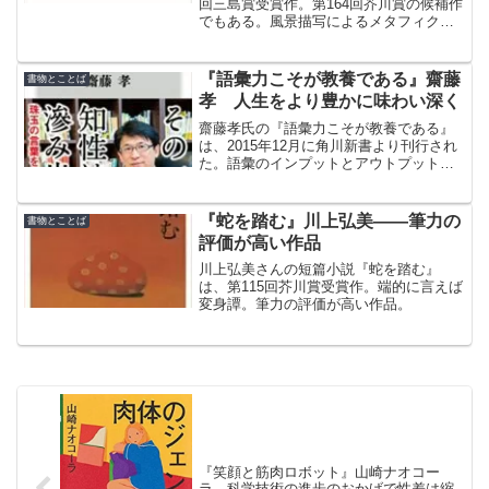
回三島賞受賞作。第164回芥川賞の候補作
でもある。風景描写によるメタフィクシ
ョンなど、構造の完成度の高さに評価が
集まった模様。
『語彙力こそが教養である』齋藤
書物とことば
孝 人生をより豊かに味わい深く
齋藤孝氏の『語彙力こそが教養である』
は、2015年12月に角川新書より刊行され
た。語彙のインプットとアウトプットは
教養溢れる大人になるためには必要不可
欠。
『蛇を踏む』川上弘美――筆力の
書物とことば
評価が高い作品
川上弘美さんの短篇小説『蛇を踏む』
は、第115回芥川賞受賞作。端的に言えば
変身譚。筆力の評価が高い作品。
『笑顔と筋肉ロボット』山崎ナオコー
ラ 科学技術の進歩のおかげで性差は縮