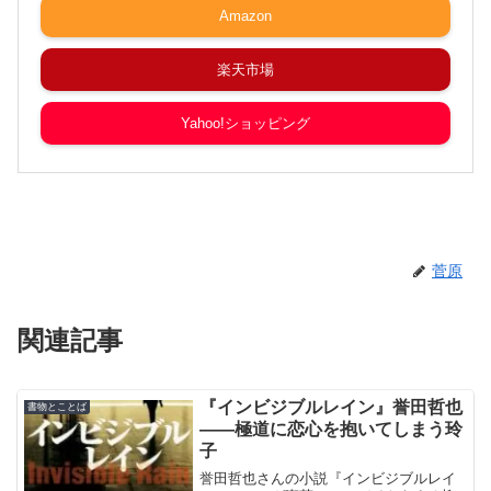
Amazon
楽天市場
Yahoo!ショッピング
菅原
関連記事
『インビジブルレイン』誉田哲也
書物とことば
――極道に恋心を抱いてしまう玲
子
誉田哲也さんの小説『インビジブルレイ