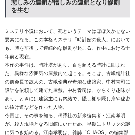
悲しみの連鎖が憎しみの連鎖となり惨劇
を生む
ミステリ小説において、死というテーマはほぼ欠かせない
要素になる。この本格ミステリ「時計館の殺人」において
も、時を前後して連続的な惨劇が起こる。作中における十
年前と現在。
本作の事件は、時計塔があり、百を超える時計に囲まれ
た、異様な雰囲気の屋敷内で起こる。そこは、古峨精計社
の前会長で故人の、古峨倫典が奇矯な建築家、中村青司に
設計を依頼して建てた屋敷。中村青司は、からくり趣味が
あり、ときには建築主にも内緒で、隠し棚や隠し扉や秘密
の抜け道などを作った人物。
今回は、その事を知る、稀譚社の新米編集者・江南孝明
が、殺人現場となる旧館にいたため、早期にトリックの謎
に気づき始める。江南孝明は、雑誌「CHAOS」の編集部