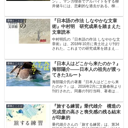
ン』。マンガ喫茶でアルバイトをする柳
井健斗には、悲劇的な過去がある。柳井
健斗の家族は、全員が亡くなった。柳井
健斗の復讐劇に、暴力団の利権や複雑な
人間関係が影響しながら、一連の事件は
『日本語の作法 しなやかな文章
書物とことば
起こる。
術』中村明 研究成果を踏まえた
文章読本
中村明氏の『日本語の作法 しなやかな文
章術』は、2018年10月に青土社より刊行
された。これまでの研究成果を踏まえな
がら、集大成としての文章読本を目指さ
れたそうだ。
『日本人はどこから来たのか？』
書物とことば
海部陽介――日本人の祖先が渡っ
てきた3ルート
海部陽介氏の著書『日本人はどこから来
たのか？』は、2016年2月に文藝春秋より
刊行された。同書の刊行当時、著者は国
立科学博物館の「人類史研究グループ
長」を務められていた。本書は一般向け
に書かれている。
『旅する練習』乗代雄介 構造の
書物とことば
完成度の高さと喪失感の残る結末
が印象的
乗代雄介さんの「旅する練習」は、第34