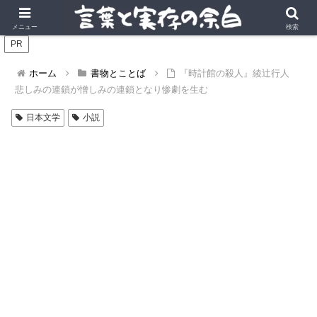
言葉の風景に、実存の深みを。
メニュー
検索
PR
ホーム
書物とことば
『時計館の殺人』綾辻行人
悲しみの連鎖が憎しみの連鎖となり惨劇を生む
日本文学
小説