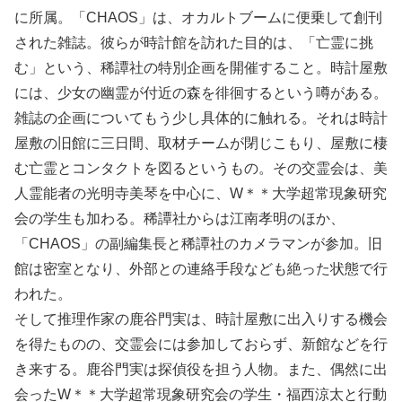
に所属。「CHAOS」は、オカルトブームに便乗して創刊
された雑誌。彼らが時計館を訪れた目的は、「亡霊に挑
む」という、稀譚社の特別企画を開催すること。時計屋敷
には、少女の幽霊が付近の森を徘徊するという噂がある。
雑誌の企画についてもう少し具体的に触れる。それは時計
屋敷の旧館に三日間、取材チームが閉じこもり、屋敷に棲
む亡霊とコンタクトを図るというもの。その交霊会は、美
人霊能者の光明寺美琴を中心に、W＊＊大学超常現象研究
会の学生も加わる。稀譚社からは江南孝明のほか、
「CHAOS」の副編集長と稀譚社のカメラマンが参加。旧
館は密室となり、外部との連絡手段なども絶った状態で行
われた。
そして推理作家の鹿谷門実は、時計屋敷に出入りする機会
を得たものの、交霊会には参加しておらず、新館などを行
き来する。鹿谷門実は探偵役を担う人物。また、偶然に出
会ったW＊＊大学超常現象研究会の学生・福西涼太と行動