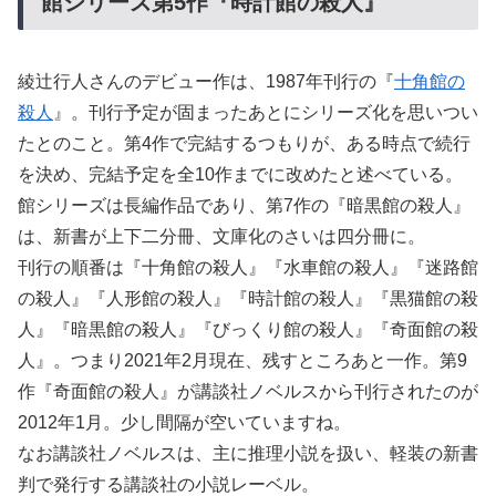
館シリーズ第5作『時計館の殺人』
綾辻行人さんのデビュー作は、1987年刊行の『
十角館の
殺人
』。刊行予定が固まったあとにシリーズ化を思いつい
たとのこと。第4作で完結するつもりが、ある時点で続行
を決め、完結予定を全10作までに改めたと述べている。
館シリーズは長編作品であり、第7作の『暗黒館の殺人』
は、新書が上下二分冊、文庫化のさいは四分冊に。
刊行の順番は『十角館の殺人』『水車館の殺人』『迷路館
の殺人』『人形館の殺人』『時計館の殺人』『黒猫館の殺
人』『暗黒館の殺人』『びっくり館の殺人』『奇面館の殺
人』。つまり2021年2月現在、残すところあと一作。第9
作『奇面館の殺人』が講談社ノベルスから刊行されたのが
2012年1月。少し間隔が空いていますね。
なお講談社ノベルスは、主に推理小説を扱い、軽装の新書
判で発行する講談社の小説レーベル。