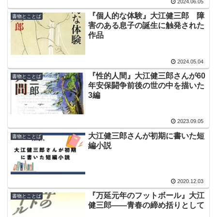
2024.06.05
『個人的な体験』大江健三郎 障
書物とことば
害のある息子の誕生に触発された
作品
2024.05.04
『性的人間』大江健三郎さんが60
書物とことば
年安保闘争前後の世の中を描いた
3編
2023.09.05
大江健三郎さんが初期に書いた短
書物とことば
編小説
2020.12.03
『万延元年のフットボール』大江
書物とことば
健三郎――青春の締め括りとして