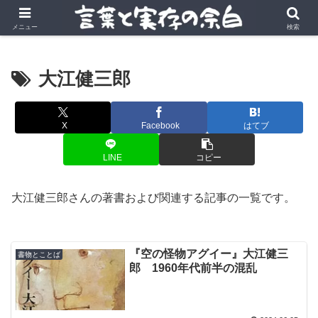
言葉の風景に、実存の深みを。
メニュー
検索
大江健三郎
X
Facebook
はてブ
LINE
コピー
大江健三郎さんの著書および関連する記事の一覧です。
『空の怪物アグイー』大江健三
書物とことば
郎 1960年代前半の混乱