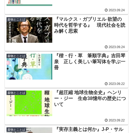
2023.09.24
『マルクス・ガブリエル 欲望の
書物とことば
時代を哲学する』 現代社会を読
み解く思索
2023.09.24
『楷・行・草 筆順字典』吉田琴
書物とことば
泉 正しく美しい筆写体を学ぶ一
冊
2023.09.22
『超圧縮 地球生物全史』ヘンリ
書物とことば
ー・ジー 生命38憶年の歴史につ
いて
2023.09.22
『実存主義とは何か』J-P・サル
書物とことば