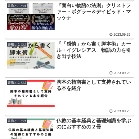
『面白い物語の法則』クリストフ
書物とことば
ァー・ボグラー＆デイビッド・マ
ッケナ
2023.09.25
『「感情」から書く脚本術』カー
書物とことば
ル・イグレシアス 物語の力を引
き出す技法
2023.09.25
脚本の指南書として支持されてい
書物とことば
る本を紹介
2023.09.25
仏教の基本経典と基礎知識を学ぶ
書物とことば
のにおすすめの２冊