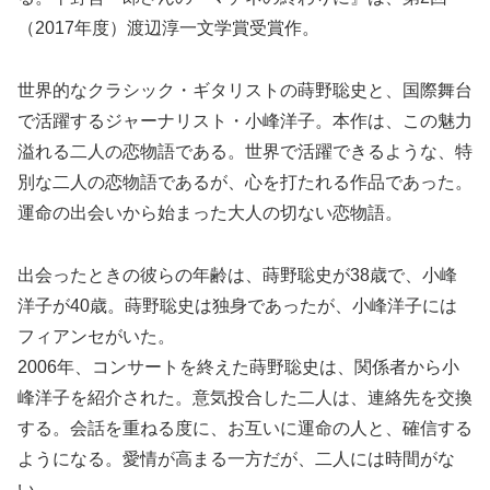
（2017年度）渡辺淳一文学賞受賞作。
世界的なクラシック・ギタリストの蒔野聡史と、国際舞台
で活躍するジャーナリスト・小峰洋子。本作は、この魅力
溢れる二人の恋物語である。世界で活躍できるような、特
別な二人の恋物語であるが、心を打たれる作品であった。
運命の出会いから始まった大人の切ない恋物語。
出会ったときの彼らの年齢は、蒔野聡史が38歳で、小峰
洋子が40歳。蒔野聡史は独身であったが、小峰洋子には
フィアンセがいた。
2006年、コンサートを終えた蒔野聡史は、関係者から小
峰洋子を紹介された。意気投合した二人は、連絡先を交換
する。会話を重ねる度に、お互いに運命の人と、確信する
ようになる。愛情が高まる一方だが、二人には時間がな
い。