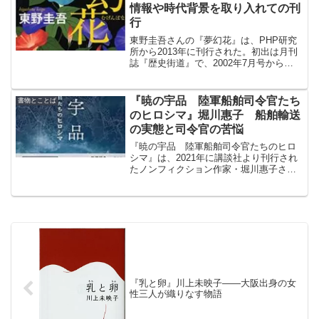
情報や時代背景を取り入れての刊
行
東野圭吾さんの『夢幻花』は、PHP研究
所から2013年に刊行された。初出は月刊
誌『歴史街道』で、2002年7月号から
2004年6月号までの連載。新しい科学情報
や時代背景を取り入れるために、全面的
に書き直したうえでの単行本刊行であっ
『暁の宇品 陸軍船舶司令官たち
書物とことば
た。
のヒロシマ』堀川惠子 船舶輸送
の実態と司令官の苦悩
『暁の宇品 陸軍船舶司令官たちのヒロ
シマ』は、2021年に講談社より刊行され
たノンフィクション作家・堀川惠子さん
による著書。本書は第48回大佛次郎賞の
受賞作。船舶輸送の実態と司令官たちの
苦悩や葛藤について知ることができた。
『乳と卵』川上未映子――大阪出身の女
性三人が織りなす物語