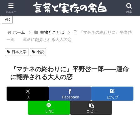
言葉の風景に、実存の深みを。
メニュー
検索
PR
ホーム
書物とことば
『マチネの終わりに』平野啓
一郎――運命に翻弄される大人の恋
日本文学
小説
『マチネの終わりに』平野啓一郎――運命
に翻弄される大人の恋
X
Facebook
はてブ
LINE
コピー