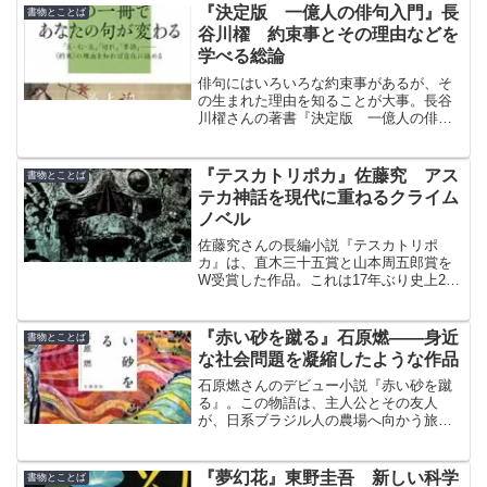
ん、基本をマスターしたい方におすすめ
『決定版 一億人の俳句入門』長
書物とことば
の本である。
谷川櫂 約束事とその理由などを
学べる総論
俳句にはいろいろな約束事があるが、そ
の生まれた理由を知ることが大事。長谷
川櫂さんの著書『決定版 一億人の俳句
入門』は、俳句の定型、切れ、季語につ
いて重点的に学べる。さらに、類句とい
う問題や、歳時記と暦、日本語の構造に
『テスカトリポカ』佐藤究 アス
書物とことば
ついても取り上げている。
テカ神話を現代に重ねるクライム
ノベル
佐藤究さんの長編小説『テスカトリポ
カ』は、直木三十五賞と山本周五郎賞を
W受賞した作品。これは17年ぶり史上2度
目の快挙である。壮大な物語を完成させ
るために、相当の資料を読み込み、言葉
で描写することに妥協しなかったことが
『赤い砂を蹴る』石原燃――身近
書物とことば
窺える。
な社会問題を凝縮したような作品
石原燃さんのデビュー小説『赤い砂を蹴
る』。この物語は、主人公とその友人
が、日系ブラジル人の農場へ向かう旅の
途中から始まる。
『夢幻花』東野圭吾 新しい科学
書物とことば