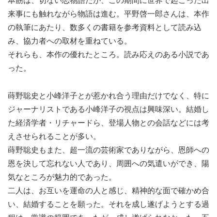
本筋は、切ない恋物語だが、この期間に世界で起こった出
来事にも触れながら物語は進む。平野啓一郎さんは、本作
の執筆にあたり、数多くの書籍を参考資料として読み込
み、協力者への取材を重ねている。
それらも、本作の優れたところ。読み応えのある小説であ
った。
蒔野聡史と小峰洋子とが惹かれ合う理由だけでなく、特に
ジャーナリストである小峰洋子の視点は興味深い。結婚し
た経済学者・リチャードら、登場人物との会話などには考
えさせられることが多い。
蒔野聡史もまた、超一流の芸術家でありながら、恩師への
恩を決して忘れない人であり、周囲への気遣いができ、陽
気なところが魅力的であった。
二人は、お互いを運命の人と感じ、精神的な面で確かめ合
い、結婚することを願った。それを成し遂げようとする過