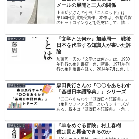
メールの展開と三人の関係
上田岳弘さんの小説『ニムロッド』は、
第160回芥川賞受賞作。本作は、仮想通貨
のビットコインなどを題材にして、情報
化社会をどう生きるか、といったとこと
をテーマにしている。本作の主人公の名
前は、ビットコインの創業者のサトシ・
『文学とは何か』加藤周一 戦後
書物とことば
ナカモトと同姓同名である。
日本を代表する知識人が書いた評
論
加藤周一氏の『文学とは何か』は、1950
年刊行の角川書店・角川新書、1971年刊
行の角川選書を経て、2014年7月に角川ソ
フィア文庫から刊行された。氏は戦後日
本を代表する知識人の一人。文学とは何
かという抽象的な問いについて書かれて
森田良行さんの『〇〇をあらわす
書物とことば
いる。
「基礎日本語辞典」』シリーズ
『〇〇をあらわす「基礎日本語辞典」』
（角川ソフィア文庫）というシリーズが
ある。親本は『基礎日本語辞典』（角川
学芸出版）。著者の森田良行さんは、
1930年東京生まれの日本の国語学者で、
日本語学だけでなく日本語教育にも携わ
『羊をめぐる冒険』村上春樹――
書物とことば
ってきた方。
僕は鼠と再会できるのか