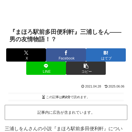
『まほろ駅前多田便利軒』三浦しをん――
男の友情物語！？
X
Facebook
はてブ
LINE
コピー
2021.04.28
2025.06.06
この記事は
約2分
で読めます。
記事内に広告が含まれています。
三浦しをんさんの小説『まほろ駅前多田便利軒』につい