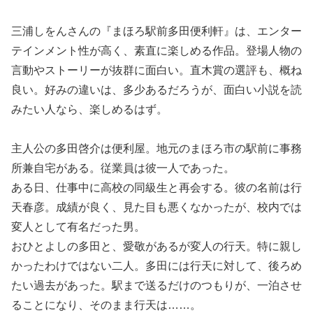
三浦しをんさんの『まほろ駅前多田便利軒』は、エンター
テインメント性が高く、素直に楽しめる作品。登場人物の
言動やストーリーが抜群に面白い。直木賞の選評も、概ね
良い。好みの違いは、多少あるだろうが、面白い小説を読
みたい人なら、楽しめるはず。
主人公の多田啓介は便利屋。地元のまほろ市の駅前に事務
所兼自宅がある。従業員は彼一人であった。
ある日、仕事中に高校の同級生と再会する。彼の名前は行
天春彦。成績が良く、見た目も悪くなかったが、校内では
変人として有名だった男。
おひとよしの多田と、愛敬があるが変人の行天。特に親し
かったわけではない二人。多田には行天に対して、後ろめ
たい過去があった。駅まで送るだけのつもりが、一泊させ
ることになり、そのまま行天は……。