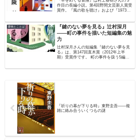
『羊をめぐる冒険』は村上春樹さんの３
作目の長編小説。第4回野間文芸新人賞受
賞作。『風の歌を聴け』および『1973年
のピンボール』と合わせて初期三部作あ
るいは鼠三部作と呼ばれている。同一人
物である主人公の「僕」と「鼠」と呼ば
『鍵のない夢を見る』辻村深月
書物とことば
れる男が登場する。
――町の事件を描いた短編集の魅
力
辻村深月さんの短編集『鍵のない夢を見
る』は、第147回直木賞（2012年上半
期）受賞作です。 町の事件を扱う5編が
収録されています。結論を出してしまわ
ずに、読者に委ねる書き方を意識したと
のこと。
『祈りの幕が下りる時』東野圭吾――複
雑に絡み合ういくつもの謎