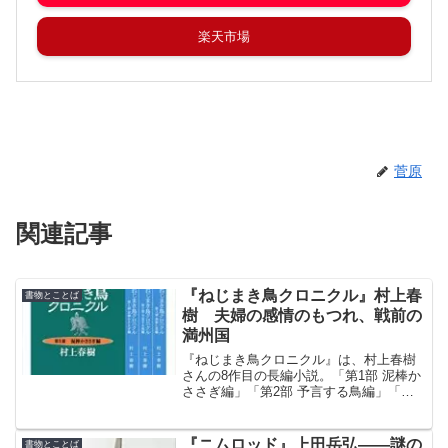
楽天市場
菅原
関連記事
『ねじまき鳥クロニクル』村上春
書物とことば
樹 夫婦の感情のもつれ、戦前の
満州国
『ねじまき鳥クロニクル』は、村上春樹
さんの8作目の長編小説。「第1部 泥棒か
ささぎ編」「第2部 予言する鳥編」「第3
部 鳥刺し男編」の3巻から成る。第47回
（1995年）読売文学賞＜小説賞＞受賞
作。
『ニムロッド』上田岳弘――謎の
書物とことば