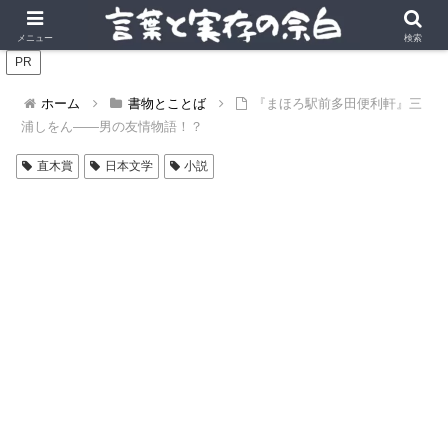
言葉の風景に、実存の深みを。
メニュー
検索
PR
ホーム
書物とことば
『まほろ駅前多田便利軒』三
浦しをん――男の友情物語！？
直木賞
日本文学
小説