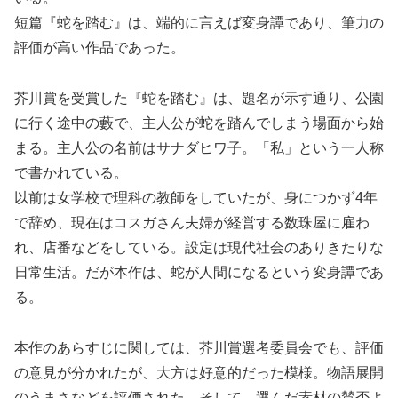
短篇『蛇を踏む』は、端的に言えば変身譚であり、筆力の
評価が高い作品であった。
芥川賞を受賞した『蛇を踏む』は、題名が示す通り、公園
に行く途中の藪で、主人公が蛇を踏んでしまう場面から始
まる。主人公の名前はサナダヒワ子。「私」という一人称
で書かれている。
以前は女学校で理科の教師をしていたが、身につかず4年
で辞め、現在はコスガさん夫婦が経営する数珠屋に雇わ
れ、店番などをしている。設定は現代社会のありきたりな
日常生活。だが本作は、蛇が人間になるという変身譚であ
る。
本作のあらすじに関しては、芥川賞選考委員会でも、評価
の意見が分かれたが、大方は好意的だった模様。物語展開
のうまさなどを評価された。そして、選んだ素材の賛否よ