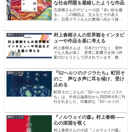
な社会問題を凝縮したような作品
石原燃さんのデビュー小説『赤い砂を蹴
る』。この物語は、主人公とその友人
が、日系ブラジル人の農場へ向かう旅の
途中から始まる。
村上春樹さんの世界観をインタビ
書物とことば
ューや作品を基に考える
村上春樹さんは、日本だけでなく、国外
でも人気が高く、世界に影響力を持つ作
家のひとりとして評されています。数多
くの作品を執筆し、数多くの国内賞およ
び国際賞を受賞されました。村上春樹さ
んの世界観をインタビューや作品などを
『52ヘルツのクジラたち』町田そ
書物とことば
基に考えてみました。
のこ 声なき声に耳を傾け、受け
止める
町田そのこさんの『52ヘルツのクジラた
ち』は、中央公論新社から2020年4月に刊
行されました。印象的な「52ヘルツの
鯨」の実話。さまざまな社会問題で苦し
んでいる人々の、声なき声。世の中をも
っと真剣に考えるきっかけになりそうな
『ノルウェイの森』村上春樹――
書物とことば
一冊です。
心の深淵を覗く
村上春樹さんの小説『ノルウェイの森』