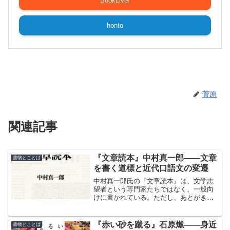
BookLive!
honto
菅原
関連記事
『文章読本』中村真一郎――文章
書物とことば
を書く道標と近代口語文の変遷
中村真一郎氏の『文章読本』は、文学志
望者という専門家たちではなく、一般向
けに書かれている。ただし、あとがきで
著者が述べられているように、文学者に
とって暗黙の了解事項とされる文章の基
本要素そのものを考え直す機会になる。
『赤い砂を蹴る』石原燃――身近
書物とことば