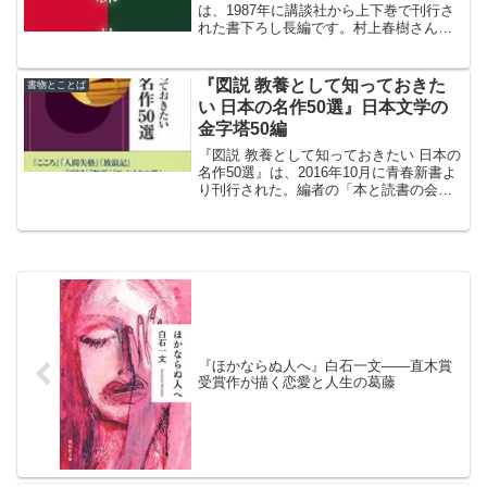
は、1987年に講談社から上下巻で刊行さ
れた書下ろし長編です。村上春樹さんが
恋愛をテーマにリアリズム小説を書くこ
とにした理由、本作のあらすじ、下地と
なった短編小説についてなどをまとめま
『図説 教養として知っておきた
書物とことば
した。
い 日本の名作50選』日本文学の
金字塔50編
『図説 教養として知っておきたい 日本の
名作50選』は、2016年10月に青春新書よ
り刊行された。編者の「本と読書の会」
は、本と読書を心から愛する同志の集
い。
『ほかならぬ人へ』白石一文――直木賞
受賞作が描く恋愛と人生の葛藤