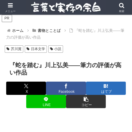
言葉の風景に、実存の深みを。
メニュー
検索
PR
ホーム
書物とことば
『蛇を踏む』川上弘美――筆
力の評価が高い作品
芥川賞
日本文学
小説
『蛇を踏む』川上弘美――筆力の評価が高
い作品
X
Facebook
はてブ
LINE
コピー