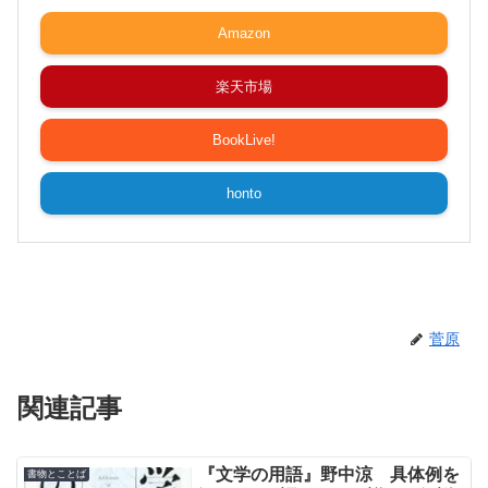
Amazon
楽天市場
BookLive!
honto
菅原
関連記事
『文学の用語』野中涼 具体例を
書物とことば