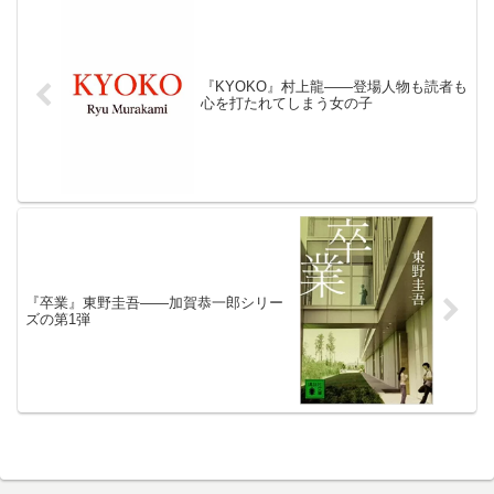
『KYOKO』村上龍――登場人物も読者も
心を打たれてしまう女の子
『卒業』東野圭吾――加賀恭一郎シリー
ズの第1弾