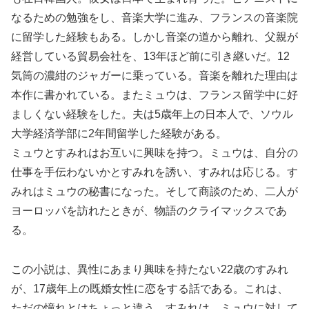
なるための勉強をし、音楽大学に進み、フランスの音楽院
に留学した経験もある。しかし音楽の道から離れ、父親が
経営している貿易会社を、13年ほど前に引き継いだ。12
気筒の濃紺のジャガーに乗っている。音楽を離れた理由は
本作に書かれている。またミュウは、フランス留学中に好
ましくない経験をした。夫は5歳年上の日本人で、ソウル
大学経済学部に2年間留学した経験がある。
ミュウとすみれはお互いに興味を持つ。ミュウは、自分の
仕事を手伝わないかとすみれを誘い、すみれは応じる。す
みれはミュウの秘書になった。そして商談のため、二人が
ヨーロッパを訪れたときが、物語のクライマックスであ
る。
この小説は、異性にあまり興味を持たない22歳のすみれ
が、17歳年上の既婚女性に恋をする話である。これは、
ただの憧れとはちょっと違う。すみれは、ミュウに対して