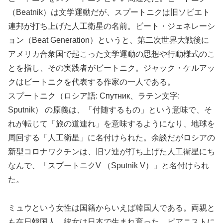
（Beatnik）は文学運動だが、スプートニクは旧ソビエト
連邦が打ち上げた人工衛星の名前。ビート・ジェネレーシ
ョン（Beat Generation）というと、第二次世界大戦後に
アメリカ合衆国で起こった文学運動の思想や行動様式のこ
とを指し、その実践者がビートニク。ジャック・ケルアッ
クはビートニクを代表する作家の一人である。
スプートニク（ロシア語: Спутник、ラテン文字:
Sputnik） の原義は、「付随するもの」という意味で、そ
れが転じて「旅の道連れ」を意味するようになり、地球を
周回する「人工衛星」に名付けられた。余談だがロシアの
新型コロナワクチンは、旧ソ連が打ち上げた人工衛星にち
なんで、「スプートニクV （Sputnik V）」と名付けられ
た。
ミュウという女性は国籍からいえば韓国人である。両親と
も在日韓国人。彼女は日本で生まれ育った。ピアニストに