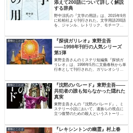
添えて200語について詳しく解説
する辞典
野中涼氏の『文学の用語』は、2015年9月
に松柏社より刊行された。文学用語200語
を、ジャンル、レトリック、モチーフ、
批評・研究の4グループにまとめ、具体的
に分かりやすく解説している辞典。
『探偵ガリレオ』東野圭吾
書物とことば
――1998年刊行の人気シリーズ
第1弾
東野圭吾さんのミステリ短編集『探偵ガ
リレオ』は、1998年5月に文藝春秋から単
行本として刊行された、ガリレオシリー
ズの第1弾。『オール讀物』に1996年から
1998年にかけて掲載された5作品が収録さ
れている。
『沈黙のパレード』東野圭吾――
書物とことば
共犯者の誰も知らなかった隠れた
真実
東野圭吾さんの『沈黙のパレード』。ミ
ステリー小説において、遺族らの視点に
立つ復讐のための殺人というストーリー
は受け入れにくいこともある。だが本作
は、そういう経緯があったのかと、事件
の真相や話の展開に関心を持ち続けなが
『レキシントンの幽霊』村上春
書物とことば
ら読了できた。