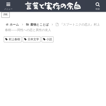
言葉の風景に、実存の深みを。
メニュー
検索
PR
ホーム
書物とことば
『スプートニクの恋人』村上
春樹――同性への恋と異性の友人
村上春樹
日本文学
小説