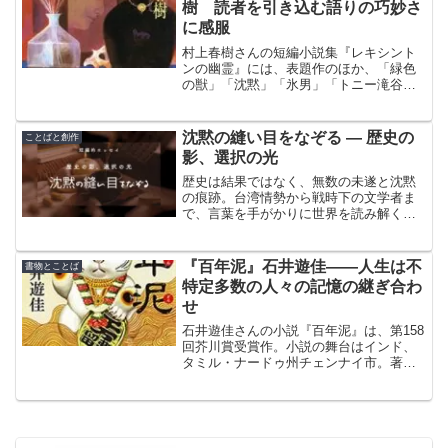
樹 読者を引き込む語りの巧妙さ
に感服
村上春樹さんの短編小説集『レキシント
ンの幽霊』には、表題作のほか、「緑色
の獣」「沈黙」「氷男」「トニー滝谷」
「七番目の男」「めくらやなぎと、眠る
女」の、合計7編が収録されている。物語
の展開に引き込まれ、語りの秀逸さを味
沈黙の縫い目をなぞる ― 歴史の
ことばと創作
わうことができた。
影、選択の光
歴史は結果ではなく、無数の未遂と沈黙
の痕跡。台湾情勢から戦時下の文学者ま
で、言葉を手がかりに世界を読み解く短
編的エッセイ。
『百年泥』石井遊佳――人生は不
書物とことば
特定多数の人々の記憶の継ぎ合わ
せ
石井遊佳さんの小説『百年泥』は、第158
回芥川賞受賞作。小説の舞台はインド、
タミル・ナードゥ州チェンナイ市。著者
が実際に暮らしている街だ。日本語教師
の経験があるのも主人公と同じである。
石井遊佳さんは、本作の着想を実体験か
ら得た。