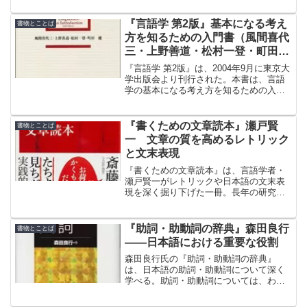
す。
『言語学 第2版』基本になる考え
書物とことば
方を知るための入門書（風間喜代
三・上野善道・松村一登・町田
健）
『言語学 第2版』は、2004年9月に東京大
学出版会より刊行された。本書は、言語
学の基本になる考え方を知るための入門
書であり、大学の教科書にも採用されて
いる。筆者は、風間喜代三・松村一登・
町田健・上野善道氏の4名。
『書くための文章読本』瀬戸賢
書物とことば
一 文章の質を高めるレトリック
と文末表現
『書くための文章読本』は、言語学者・
瀬戸賢一がレトリックや日本語の文末表
現を深く掘り下げた一冊。長年の研究を
もとに、文章をより効果的に書くための
視点を提供する。
『助詞・助動詞の辞典』森田良行
書物とことば
――日本語における重要な役割
森田良行氏の『助詞・助動詞の辞典』
は、日本語の助詞・助動詞について深く
学べる。助詞・助動詞については、わか
っているようで理解できていないことが
多いのではないだろうか。助詞・助動詞