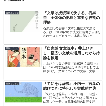
『文章は接続詞で決まる』石黒
書物とことば
圭 全体像の把握と重要な役割の
理解
石黒圭氏の著書『文章は接続詞で決ま
る』は、2008年9月に光文社新書から刊行
されたロングセラー。本書を読むと、接
続詞についての理論と実用的な知識が身
につく。接続詞の全体像を把握し重要な
役割を理解することで、文章を書くとき
『自家製 文章読本』井上ひさ
書物とことば
に役立つ。
し 幅広い文献を活用しながら持
論を披露
井上ひさし氏の著書『自家製 文章読本』
は、1984年に新潮社より単行本として上
梓された。文章についての文献、文学作
品から広告文、新聞記事、さらには商用
文や法律文なども引用しながら持論を披
露した一冊を徹底解説。
『てにをは辞典』小内一 言葉の
書物とことば
結びつきに特化した実践的辞典
『てにをは辞典』（小内一編・三省堂）
は、語と語の自然な結びつきを調べるの
に適した一冊。文章作成時の助詞や語法
の確認に活用できる、実践的な辞典で