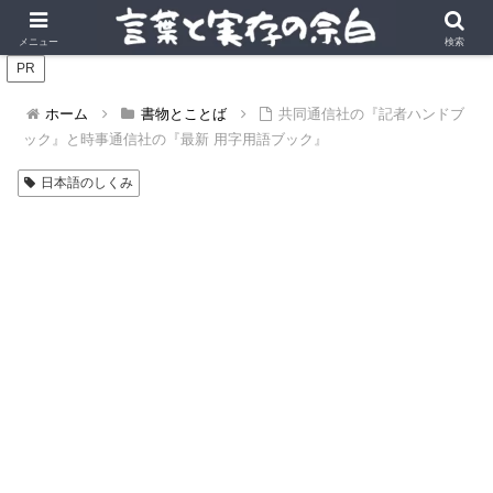
言葉の風景に、実存の深みを。
メニュー
検索
PR
ホーム
書物とことば
共同通信社の『記者ハンドブ
ック』と時事通信社の『最新 用字用語ブック』
日本語のしくみ