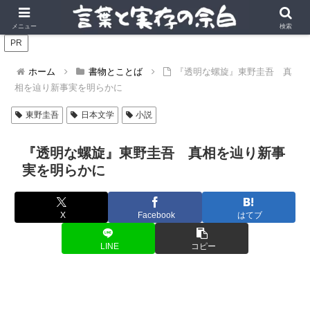
言葉の風景に、実存の深みを。
メニュー
検索
PR
ホーム
書物とことば
『透明な螺旋』東野圭吾 真
相を辿り新事実を明らかに
東野圭吾
日本文学
小説
『透明な螺旋』東野圭吾 真相を辿り新事
実を明らかに
X
Facebook
はてブ
LINE
コピー