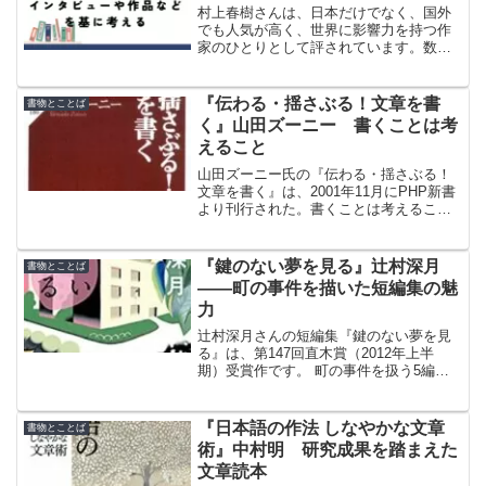
村上春樹さんは、日本だけでなく、国外
でも人気が高く、世界に影響力を持つ作
家のひとりとして評されています。数多
くの作品を執筆し、数多くの国内賞およ
び国際賞を受賞されました。村上春樹さ
んの世界観をインタビューや作品などを
『伝わる・揺さぶる！文章を書
書物とことば
基に考えてみました。
く』山田ズーニー 書くことは考
えること
山田ズーニー氏の『伝わる・揺さぶる！
文章を書く』は、2001年11月にPHP新書
より刊行された。書くことは考えること
であり、自分の頭で考える方法がわかれ
ば、文章は格段に進歩する。
『鍵のない夢を見る』辻村深月
書物とことば
――町の事件を描いた短編集の魅
力
辻村深月さんの短編集『鍵のない夢を見
る』は、第147回直木賞（2012年上半
期）受賞作です。 町の事件を扱う5編が
収録されています。結論を出してしまわ
ずに、読者に委ねる書き方を意識したと
のこと。
『日本語の作法 しなやかな文章
書物とことば
術』中村明 研究成果を踏まえた
文章読本