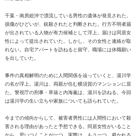
千葉・南房総沖で漂流している男性の遺体が発見された。
損傷がひどいが、銃殺されたと判断された。行方不明者届
が出されている人物が有力候補として浮上。届けは同居女
性によって提出されていた。しかし、その女性と連絡が取
れない。自宅アパートを訪ねると留守。職場には休職願い
を出していた。
事件の真相解明のために人間関係を辿っていくと、湯川学
の名が浮上。湯川は、両親が住む横須賀のマンションに居
た。警視庁の刑事・草薙と内海薫は、湯川を訪ねる。今回
は湯川学の生い立ちや家族についても語られていた。
今までの傾向からして、被害者男性には人間性において殺
害される理由があったと予想できる。同居女性がいること
から、思いつくことが一つ。実際は、もう一つ、裁かれる