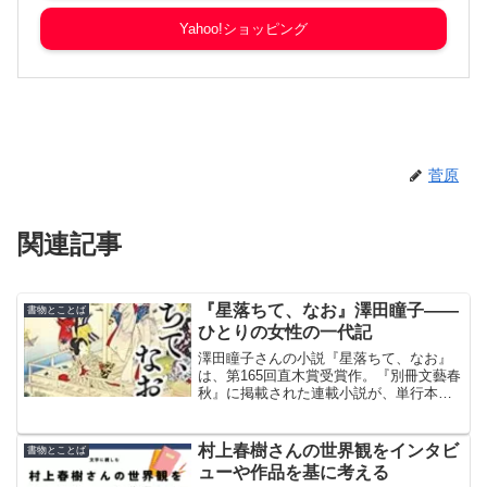
Yahoo!ショッピング
菅原
関連記事
『星落ちて、なお』澤田瞳子――
書物とことば
ひとりの女性の一代記
澤田瞳子さんの小説『星落ちて、なお』
は、第165回直木賞受賞作。『別冊文藝春
秋』に掲載された連載小説が、単行本化
され直木賞を受賞した。明治から大正
の、東京を舞台に、実在した女絵師をモ
デルにし、彼女の人生を一代記として書
村上春樹さんの世界観をインタビ
書物とことば
いている。
ューや作品を基に考える