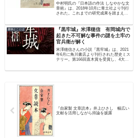
中村明氏の『日本語の作法 しなやかな文
章術』は、2018年10月に青土社より刊行
された。これまでの研究成果を踏まえな
がら、集大成としての文章読本を目指さ
れたそうだ。
『黒牢城』米澤穂信 有岡城内で
書物とことば
起きた不可解な事件の謎を土牢の
官兵衛が解く
米澤穂信さんの小説『黒牢城』は、2021
年6月に角川書店より刊行された歴史ミス
テリー。第166回直木賞を受賞し、4大ミ
ステリランキングにおいてすべて1位に輝
く。有岡城内で起きた不可解な事件の謎
を土牢の官兵衛が解く。
『自家製 文章読本』井上ひさし 幅広い
文献を活用しながら持論を披露