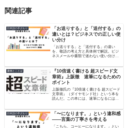
関連記事
「お送りする」と「送付する」の
日本語の手ざわり
違いとは？ビジネスでの正しい使
い分け
「お送りする」と「送付する」の違い
を、敬語の考え方と具体例で解説。ビジ
ネスメールや書類で迷わない使い分けが
身につきます。
『10倍速く書ける 超スピード文
書物とことば
章術』上阪徹 速筆になるための
ポイント
上阪徹氏の『10倍速く書ける 超スピード
文章術』（ダイヤモンド社）という本を
読んだ。この本には、速筆になるには素
材集めが重要と書かれている。正しい素
材をひたすら集めて順番に組み立てる
と、世の中の役に立つ文章を速く書け
「〜になります。」という違和感
日本語の手ざわり
る。
――言葉の丁寧さを考える
「こちら、コーヒーになります。」とい