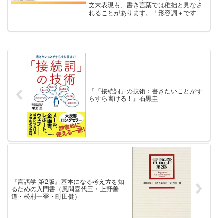
文末表現も、書き言葉では稚拙と見なさ
れることがあります。「形容詞＋です」
の使い方とその印象、書き手の文体とし
ての選択を考えます。
『「接続詞」の技術：書きたいことがす
らすら書ける！』石黒圭
『言語学 第2版』基本になる考え方を知
るための入門書（風間喜代三・上野善
道・松村一登・町田健）