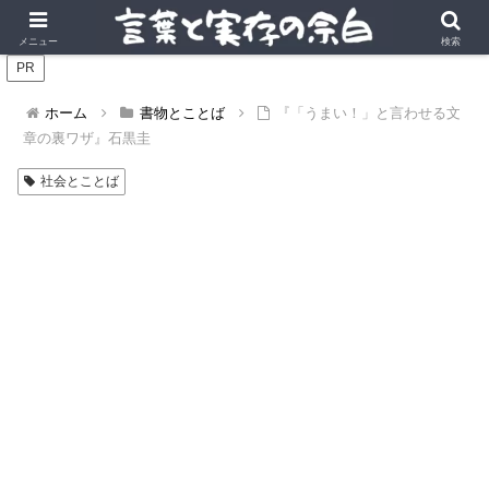
言葉の風景に、実存の深みを。
メニュー
検索
PR
ホーム
書物とことば
『「うまい！」と言わせる文
章の裏ワザ』石黒圭
社会とことば