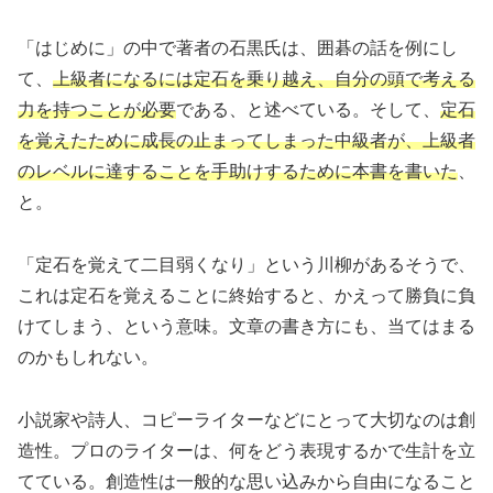
「はじめに」の中で著者の石黒氏は、囲碁の話を例にし
て、
上級者になるには定石を乗り越え、自分の頭で考える
力を持つことが必要
である、と述べている。そして、
定石
を覚えたために成長の止まってしまった中級者が、上級者
のレベルに達することを手助けするために本書を書いた
、
と。
「定石を覚えて二目弱くなり」という川柳があるそうで、
これは定石を覚えることに終始すると、かえって勝負に負
けてしまう、という意味。文章の書き方にも、当てはまる
のかもしれない。
小説家や詩人、コピーライターなどにとって大切なのは創
造性。プロのライターは、何をどう表現するかで生計を立
てている。創造性は一般的な思い込みから自由になること