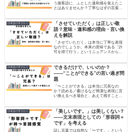
う接客語に、ふとした違和感を覚えたこ
とはありませんか？丁寧なはずの言葉が
不自然に響くとき、そこには日本語の奥
深い感性が見えてきます。書き手・読み
手の立場から「〜になります。」をめぐ
「させていただく」は正しい敬
日本語の手ざわり
る表現の問題を文芸的に探ります。
語？意味・違和感の理由・言い換
えを解説
「させていただく」は本当に丁寧な表現
なのでしょうか。本来の意味である「許
可を得て行う」というニュアンスから、
誤用とされるケース、違和感の理由、
「いたします」との違いまで、辞書の記
述をもとにわかりやすく解説します。
できるだけで、いいのか？
日本語の手ざわり
――“ことができる”の言い過ぎ問
題
「〜ことができる」は本当に冗長なの
か？読める／書けるなど簡潔な表現に言
い換えるべき場合と、あえて残すことで
生まれる表現の余韻について、日本語の
文章表現の観点から考察します。
「美しいです。」は美しくない？
日本語の手ざわり
――文末表現としての「形容詞＋
です」を考える
話し言葉では自然な「〜です。」という