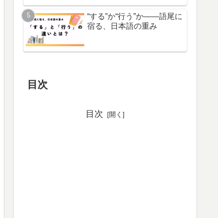
“する”か“行う”か――語尾に
宿る、日本語の重み
目次
目次