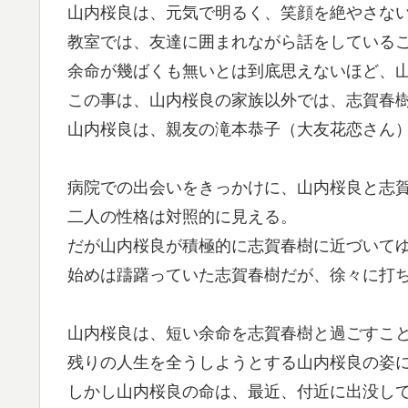
山内桜良は、元気で明るく、笑顔を絶やさな
教室では、友達に囲まれながら話をしている
余命が幾ばくも無いとは到底思えないほど、
この事は、山内桜良の家族以外では、志賀春
山内桜良は、親友の滝本恭子（大友花恋さん
病院での出会いをきっかけに、山内桜良と志
二人の性格は対照的に見える。
だが山内桜良が積極的に志賀春樹に近づいて
始めは躊躇っていた志賀春樹だが、徐々に打
山内桜良は、短い余命を志賀春樹と過ごすこ
残りの人生を全うしようとする山内桜良の姿
しかし山内桜良の命は、最近、付近に出没し