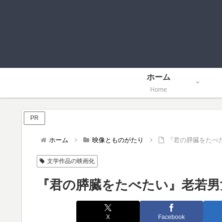
ホーム
Home
PR
ホーム
映像とものがたり
『君の膵臓をたべ
文学作品の映画化
『君の膵臓をたべたい』老若男
X
Facebook