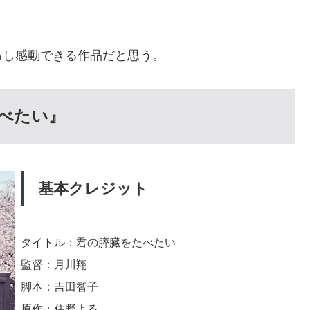
るし感動できる作品だと思う。
べたい』
基本クレジット
タイトル：君の膵臓をたべたい
監督：月川翔
脚本：吉田智子
原作：住野よる