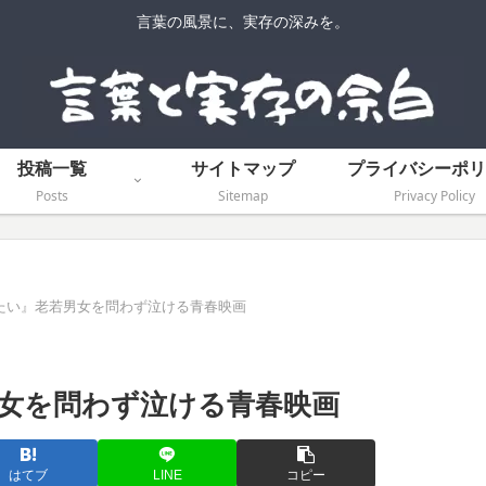
言葉の風景に、実存の深みを。
投稿一覧
サイトマップ
プライバシーポリ
Posts
Sitemap
Privacy Policy
たい』老若男女を問わず泣ける青春映画
女を問わず泣ける青春映画
はてブ
LINE
コピー