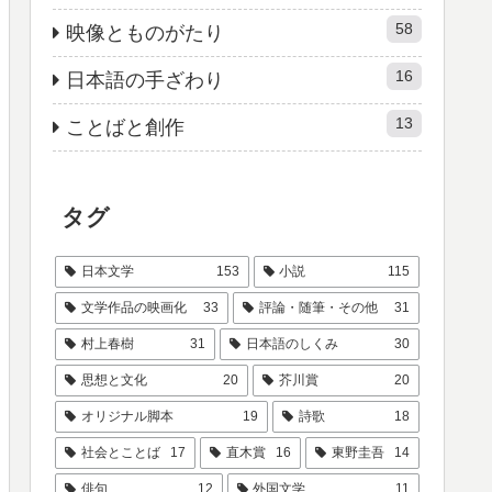
58
映像とものがたり
16
日本語の手ざわり
13
ことばと創作
タグ
日本文学
153
小説
115
文学作品の映画化
33
評論・随筆・その他
31
村上春樹
31
日本語のしくみ
30
思想と文化
20
芥川賞
20
オリジナル脚本
19
詩歌
18
社会とことば
17
直木賞
16
東野圭吾
14
俳句
12
外国文学
11