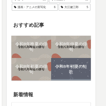
漫画・アニメの実写化
6
大江健三郎
5
おすすめ記事
令和8年晩夏の俳
令和8年仲夏の俳
句
句
令和8年初夏の俳
令和8年初夏の短
句
歌
新着情報