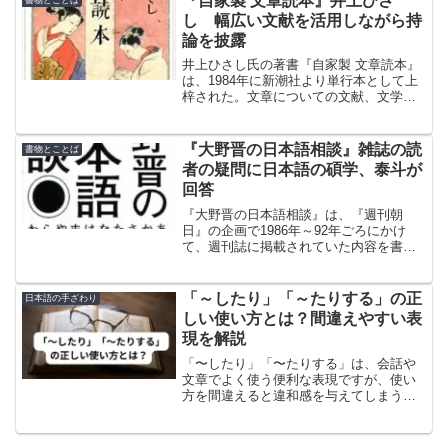
『自家製 文章読本』井上ひさ
し 幅広い文献を活用しながら持
論を披露
井上ひさし氏の著書『自家製 文章読本』
は、1984年に新潮社より単行本として上
梓された。文章についての文献、文学作
品から広告文、新聞記事、さらには商用
文や法律文なども引用しながら持論を披
露した一冊を徹底解説。
『大野晋の日本語相談』雑誌の読
書物とことば
者の疑問に日本語の碩学、泰斗が
回答
『大野晋の日本語相談』は、『週刊朝
日』の企画で1986年～92年ごろにかけ
て、週刊誌に掲載されていた内容を書籍
化したもの。雑誌の読者の日本語に関す
る疑問に、日本語の碩学、泰斗である大
野晋氏が回答。
「～したり」「～たりする」の正
日本語の手ざわり
しい使い方とは？間違えやすい表
現を解説
「〜したり」「〜たりする」は、会話や
文章でよく使う便利な表現ですが、使い
方を間違えると違和感を与えてしまうこ
とも。本記事では正しい使い方と間違い
やすい例を、文芸寄りの視点からやさし
く解説します。