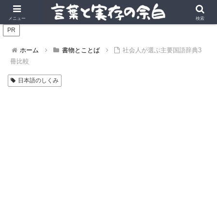
言葉の風景に、実存の深みを。
メニュー
検索
PR
ホーム
書物とことば
社会人が選ぶ主要国語辞典3
冊比較
日本語のしくみ