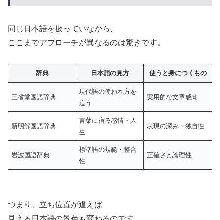
同じ日本語を扱っていながら、
ここまでアプローチが異なるのは驚きです。
辞典
日本語の見方
使うと身につくもの
現代語の使われ方を
三省堂国語辞典
実用的な文章感覚
追う
言葉に宿る感情・人
新明解国語辞典
表現の深み・独自性
生
標準語の規範・整合
岩波国語辞典
正確さと論理性
性
つまり、立ち位置が違えば
見える日本語の景色も変わるのです。