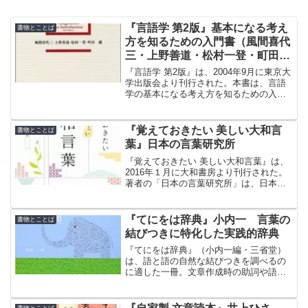
『言語学 第2版』基本になる考え
書物とことば
方を知るための入門書（風間喜代
三・上野善道・松村一登・町田
健）
『言語学 第2版』は、2004年9月に東京大
学出版会より刊行された。本書は、言語
学の基本になる考え方を知るための入門
書であり、大学の教科書にも採用されて
いる。筆者は、風間喜代三・松村一登・
町田健・上野善道氏の4名。
『覚えておきたい 美しい大和言
書物とことば
葉』日本の言葉研究所
『覚えておきたい 美しい大和言葉』は、
2016年１月に大和書房より刊行された。
著者の「日本の言葉研究所」は、日本語
に関心を持つ人たちの集まりで、ワーク
ショップや研究会などを開催する。
『てにをは辞典』小内一 言葉の
書物とことば
結びつきに特化した実践的辞典
『てにをは辞典』（小内一編・三省堂）
は、語と語の自然な結びつきを調べるの
に適した一冊。文章作成時の助詞や語法
の確認に活用できる、実践的な辞典で
す。
書物とことば