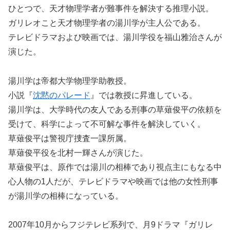
ひとつで、天才物理学者が難事件を解決する推理小説。
ガリレオこと天才物理学者の湯川学が主人公である。
テレビドラマおよび映画では、湯川学役を福山雅治さんが
演じた。
湯川学は帝都大学物理学助教授。
小説『
沈黙のパレード
』では教授に昇進している。
湯川学は、大学時代の友人である刑事の草薙俊平の依頼を
受けて、科学によって不可解な事件を解決していく。
草薙俊平は警視庁捜査一課所属。
草薙俊平役を北村一輝さんが演じた。
草薙俊平は、原作では湯川の相棒であり視点主にもなる中
心人物の1人だが、テレビドラマや映画では他の女性刑事
が湯川学の相棒になっている。
2007年10月からフジテレビ系列で、月9ドラマ『ガリレ