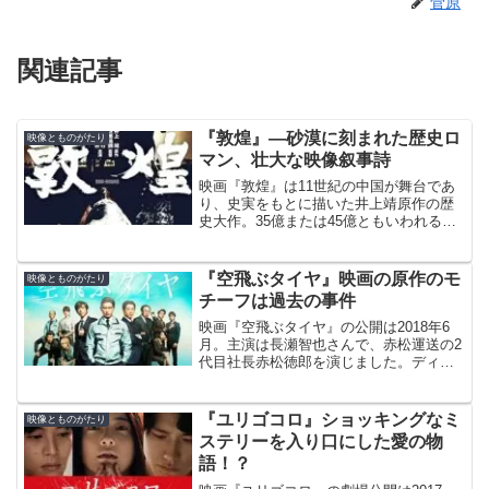
菅原
関連記事
『敦煌』—砂漠に刻まれた歴史ロ
映像とものがたり
マン、壮大な映像叙事詩
映画『敦煌』は11世紀の中国が舞台であ
り、史実をもとに描いた井上靖原作の歴
史大作。35億または45億ともいわれる巨
費を投じ、1988年に製作された。監督を
佐藤純彌さんが務め、西田敏行さん、佐
藤浩市さん、中川安奈さん、渡瀬恒彦さ
『空飛ぶタイヤ』映画の原作のモ
映像とものがたり
んらが出演された。
チーフは過去の事件
映画『空飛ぶタイヤ』の公開は2018年6
月。主演は長瀬智也さんで、赤松運送の2
代目社長赤松徳郎を演じました。ディー
ン・フジオカさん、高橋一生さん、深田
恭子さんらが共演。原作は池井戸潤さん
の同名小説で、監督は本木克英さん、脚
『ユリゴコロ』ショッキングなミ
映像とものがたり
本は林民夫さん。
ステリーを入り口にした愛の物
語！？