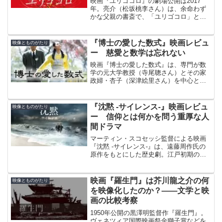
映画『ユリゴコロ』の劇場公開は2017
年。亮介（松坂桃李さん）は、余命わず
かな父親の書斎で、「ユリゴコロ」と書
かれた一冊のノートを見つける。美紗子
（吉高由里子さん）と名乗る女性の日
記。脚本・監督を熊澤尚人さんが務め
『博士の愛した数式』映画レビュ
映像とものがたり
た。
ー 慈愛と数学は忘れない
映画『博士の愛した数式』は、専門が数
学の元大学教授（寺尾聰さん）とその家
政婦・杏子（深津絵里さん）を中心とす
る物語。劇場公開は2006年。監督・脚本
は小泉堯史さん。小川洋子さんの同名小
説が原作。
『沈黙 -サイレンス-』映画レビュ
映像とものがたり
ー 信仰とは何かを問う重厚な人
間ドラマ
マーティン・スコセッシ監督による映画
『沈黙 -サイレンス-』は、遠藤周作氏の
原作をもとにした歴史劇。江戸初期の長
崎で、弾圧下に潜入した宣教師の信仰の
ゆらぎと、沈黙する神の存在を問う精神
的なドラマが展開されます。
映画『羅生門』は芥川龍之介の何
映像とものがたり
を映像化したのか？――文学と映
画の比較考察
1950年公開の黒澤明監督作『羅生門』。
ヴェネツィア国際映画祭金獅子賞などを