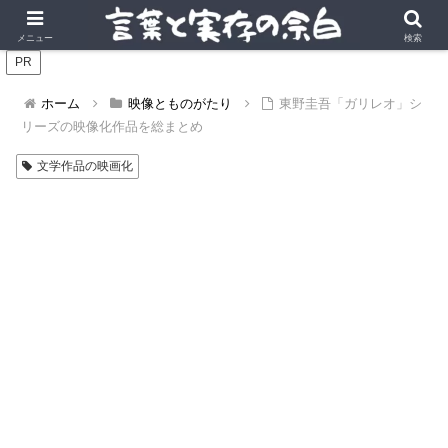
言葉の風景に、実存の深みを。
メニュー
検索
PR
ホーム
映像とものがたり
東野圭吾「ガリレオ」シ
リーズの映像化作品を総まとめ
文学作品の映画化