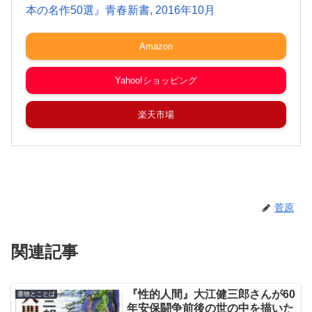
本の名作50選』青春新書, 2016年10月
Amazon
Yahoo!ショッピング
楽天市場
菅原
関連記事
『性的人間』大江健三郎さんが60
書物とことば
年安保闘争前後の世の中を描いた