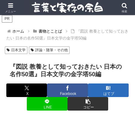
言葉の風景に、実存の深みを。
メニュー
検索
PR
ホーム
書物とことば
『図説 教養として知っておき
たい 日本の名作50選』日本文学の金字塔50編
日本文学
評論・随筆・その他
『図説 教養として知っておきたい 日本の
名作50選』日本文学の金字塔50編
X
Facebook
はてブ
LINE
コピー