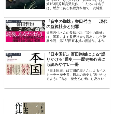
第163回芥川賞受賞作。主人公の未名子
は、近所にある私設資料館で、資料整理
などの手伝いをしている。職場ではな
く、中学生の時から続けている手伝い
を、社会人になってからも、仕事が休み
『背中の蜘蛛』誉田哲也――現代
書物とことば
の時に行っていた。
の監視社会と犯罪
誉田哲也さんの長編小説『背中の蜘蛛』
は、国家による監視社会を題材にした警
察小説。第162回直木賞の候補作。本作
は、元CIA職員が暴露した、アメリカ合衆
国連邦政府による個人情報監視の実態を
題材にしている。
『日本国紀』百田尚樹による“語
書物とことば
りかける”通史――歴史初心者に
も読みやすい一冊
『日本国紀』は百田尚樹さんによるベス
トセラー歴史書。日本の通史を“語りかけ
るように”描き、歴史初心者にも読みやす
い内容が魅力です。