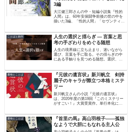
3編
大江健三郎さんの中・短編小説集『性的
人間』は、60年安保闘争前後の世の中を
描いた3編、「性的人間」「セヴンティー
ン」「共同生活」が収録され、1968年4月
に新潮文庫として刊行された。性や政治
をモチーフにすることが多い大江作品の
人生の選択と揺らぎ ― 言葉と思
ことばと創作
特色が強い。
考の手ざわりをめぐる随想
人生の境界線に立ち止まり、迷いながら
選び、言葉を手に取る。その揺らぎの中
にある手触りを見つめる随想。選択、沈
黙、記憶、そして日々の思想について。
『元彼の遺言状』新川帆立 剣持
書物とことば
麗子のキャラが際立つ本格ミステ
リー
新川帆立さんの小説『元彼の遺言状』
は、2020年度の第19回『このミステリー
がすごい！』大賞受賞作。単行本化にあ
たり、加筆修正したうえで、受賞時の題
名「三つ前の彼」を改題している。
『首里の馬』高山羽根子――孤独
書物とことば
なようで大胆にもなれる主人公
高山羽根子さんの小説『首里の馬』は、