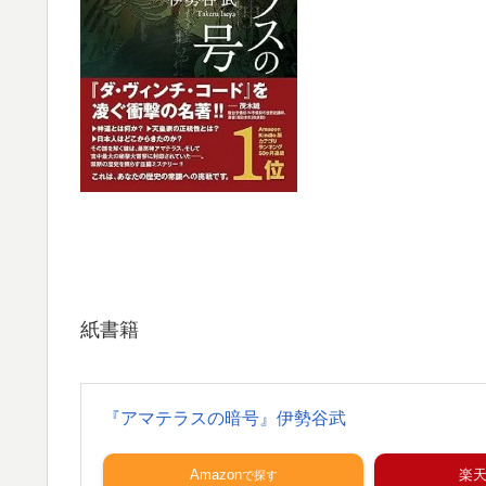
紙書籍
『アマテラスの暗号』伊勢谷武
Amazon
楽