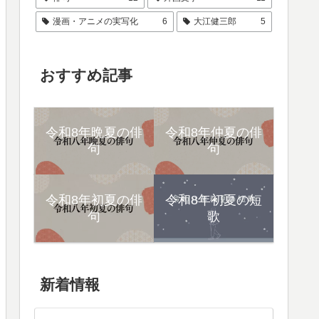
漫画・アニメの実写化
6
大江健三郎
5
おすすめ記事
令和8年晩夏の俳
令和8年仲夏の俳
句
句
令和8年初夏の俳
令和8年初夏の短
句
歌
新着情報