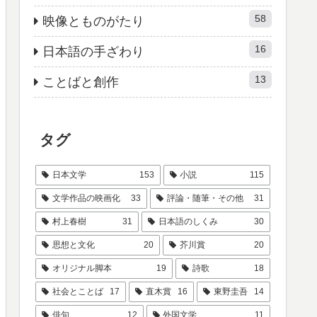
58
映像とものがたり
16
日本語の手ざわり
13
ことばと創作
タグ
日本文学
153
小説
115
文学作品の映画化
33
評論・随筆・その他
31
村上春樹
31
日本語のしくみ
30
思想と文化
20
芥川賞
20
オリジナル脚本
19
詩歌
18
社会とことば
17
直木賞
16
東野圭吾
14
俳句
12
外国文学
11