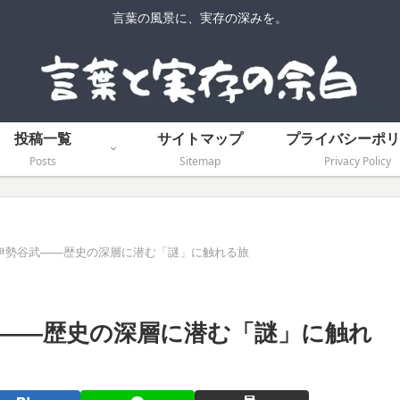
言葉の風景に、実存の深みを。
投稿一覧
サイトマップ
プライバシーポリ
Posts
Sitemap
Privacy Policy
伊勢谷武――歴史の深層に潜む「謎」に触れる旅
――歴史の深層に潜む「謎」に触れ