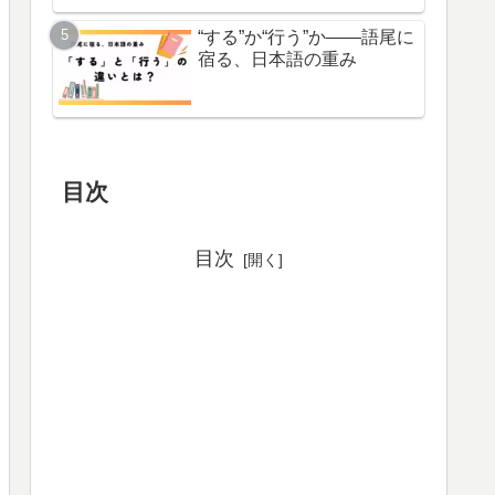
“する”か“行う”か――語尾に
宿る、日本語の重み
目次
目次