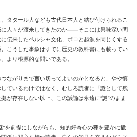
人、タタール人なども古代日本人と結び付けられるこ
際に人々が渡来してきたのか――そこには興味深い問
代に伝来したペルシャ文化、ポロと起源を同じくする
播。こうした事象はすでに歴史の教科書にも載ってい
る、より根源的な問いである。
のつながりまで言い切ってよいのかとなると、やや慎
示しているわけではなく、むしろ読者に「謎として残
拠が存在しない以上、この議論は永遠に“謎”のまま
謎”を前提にしながらも、知的好奇心の種を豊かに撒