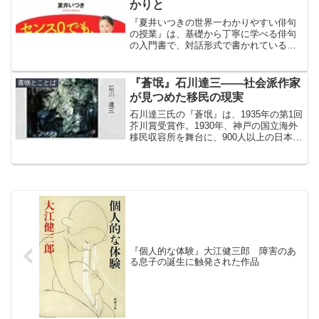
かりと
『夏井いつきの世界一わかりやすい俳句
の授業』は、基礎から丁寧に学べる俳句
の入門書で、対話形式で書かれている。
出版社のPHP研究所の方が生徒役。著者
が仰っているように、本書に書かれてい
る俳句の型を知れば、誰でも俳句を作れ
『蒼氓』石川達三――社会派作家
書物とことば
そうな気がする。
が見つめた移民の現実
石川達三氏の『蒼氓』は、1935年の第1回
芥川賞受賞作。1930年、神戸の国立海外
移民収容所を舞台に、900人以上の日本人
がブラジル・サントスへ向かう長い船旅
が始まる。移民たちの希望と苦悩を描い
た、日本文学史に残る名作。
『個人的な体験』大江健三郎 障害のあ
る息子の誕生に触発された作品