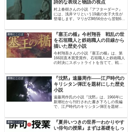
詩的な表現と物語の視点
村上春樹さんの小説『アフターダーク』
には、浅井マリという19歳の女子大生が
登場します。マリが23時56分から翌朝6時
52分までに体験する出来事がストーリー
の中心です。深夜から翌日の明け方まで
の出来事として描かれています。
『塞王の楯』今村翔吾 戦乱の世
書物とことば
を石垣職人と鉄砲職人の目線から
描いた歴史小説
今村翔吾さんの小説『塞王の楯』は、第
166回直木賞受賞作。石垣職人と鉄砲職人
の対決にスポットライトを当てて、戦乱
の世を描いた歴史小説です。
『沈黙』遠藤周作――江戸時代の
書物とことば
キリシタン弾圧を題材にした歴史
小説
遠藤周作氏の小説『沈黙』は、1966年に
新潮社から刊行された書き下ろしの長編
で、江戸時代のキリシタン弾圧を題材に
した歴史小説です。江戸時代初期の史実
を基にしています。
『夏井いつきの世界一わかりやす
書物とことば
い俳句の授業』まずは基礎をしっ