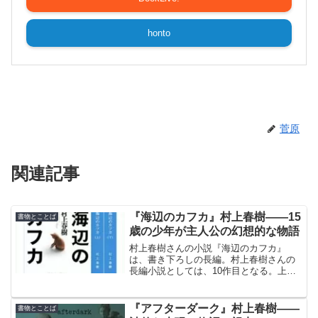
honto
菅原
関連記事
『海辺のカフカ』村上春樹――15
書物とことば
歳の少年が主人公の幻想的な物語
村上春樹さんの小説『海辺のカフカ』
は、書き下ろしの長編。村上春樹さんの
長編小説としては、10作目となる。上下
巻二分冊で刊行された。『海辺のカフ
カ』は、15歳の少年が家出を決意すると
ころから始まる。
『アフターダーク』村上春樹――
書物とことば