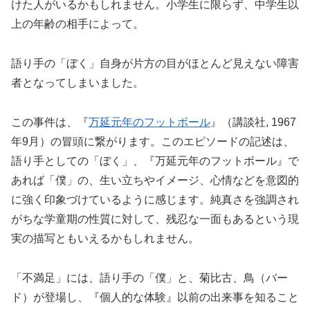
けた人がいるかもしれません。小学生に限らず、中学生以
上の年齢の相手によって。
語り手の「ぼく」自身が片方の目がほとんど見えない障害
者となってしまいました。
この事件は、『
万延元年のフットボール
』（講談社, 1967
年9月）の冒頭に繋がります。このエピソードの記述は、
語り手としての「ぼく」、『万延元年のフットボール』で
あれば「僕」の、生い立ちやイメージ、心情などを意図的
に強く印象づけているように感じます。純真さを強調され
がちな学童期の性質に対して、残忍な一面もあるという現
実の描写ともいえるかもしれません。
「不満足」には、語り手の「僕」と、菊比古、鳥（バー
ド）が登場し、『個人的な体験』以前の出来事を知ること