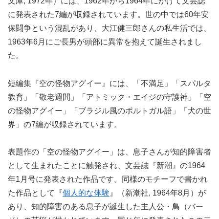
文庫, 1972年）には、1962年から1964年にかけて文芸誌
に発表された7編が収録されています。世の中では60年安
保闘争という混乱があり、大江健三郎さんの私生活では、
1963年6月にご長男が頭部に異常を抱えて誕生されまし
た。
短編集『空の怪物アグイー』には、「不満足」「スパルタ
教育」「敬老週間」「アトミック・エイジの守護神」「空
の怪物アグイー」「ブラジル風のポルトガル語」「犬の世
界」の7編が収録されています。
表題作の「空の怪物アグイー」は、息子さんが知的障害者
として生まれたことに触発され、文芸誌『新潮』の1964
年1月号に発表された作品です。同様のモチーフで書かれ
た作品として『
個人的な体験
』（新潮社, 1964年8月）が
あり、知的障害のある息子が誕生した主人公・鳥（バー