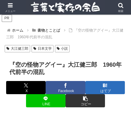
言葉の風景に、実存の深みを。
メニュー
検索
PR
ホーム
書物とことば
『空の怪物アグイー』大江健
三郎 1960年代前半の混乱
大江健三郎
日本文学
小説
『空の怪物アグイー』大江健三郎 1960年
代前半の混乱
X
Facebook
はてブ
LINE
コピー