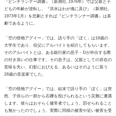
『ピンチランナー調書』（新潮社, 1976年）では父親と子
どもの年齢が逆転し、『洪水はわが魂に及び』（新潮社,
1973年1月）を悲劇とすれば『ピンチランナー調書』は喜
劇であるように。
「空の怪物アグイー」では、語り手の「ぼく」は18歳の
大学生であり、伯父にアルバイトを紹介してもらいます。
そのアルバイトとは、ある銀行家の息子・Dが外出する際
の付き添いの仕事です。その息子は、父親としての存在の
意味を失い、幻影におびえる、あるいはそのように装う
28歳の音楽家でした。
「空の怪物アグイー」では、結末で語り手の「ぼく」は突
然、子供らの一群から石礫を投げられるという災難に遭遇
します。彼らはおそらく健常者でしょう。罰せられること
も無かったのでしょう。実際に同様の被害や近い被害を受