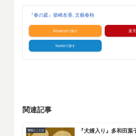
『春の庭』柴崎友香, 文藝春秋
Amazon
楽
honto
関連記事
『犬婿入り』多和田葉
書物とことば