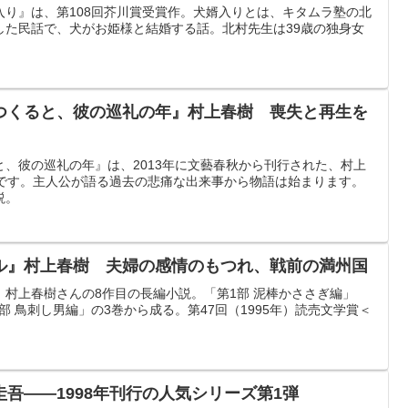
入り』は、第108回芥川賞受賞作。犬婿入りとは、キタムラ塾の北
した民話で、犬がお姫様と結婚する話。北村先生は39歳の独身女
つくると、彼の巡礼の年』村上春樹 喪失と再生を
、彼の巡礼の年』は、2013年に文藝春秋から刊行された、村上
説です。主人公が語る過去の悲痛な出来事から物語は始まります。
説。
ル』村上春樹 夫婦の感情のもつれ、戦前の満州国
村上春樹さんの8作目の長編小説。「第1部 泥棒かささぎ編」
部 鳥刺し男編」の3巻から成る。第47回（1995年）読売文学賞＜
吾――1998年刊行の人気シリーズ第1弾