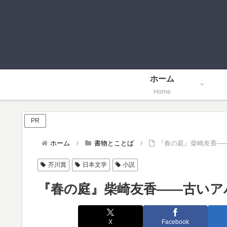
ホーム
Home
PR
ホーム
書物とことば
『春の庭』柴崎友香―
芥川賞
日本文学
小説
『春の庭』柴崎友香――古いア
X
Facebook