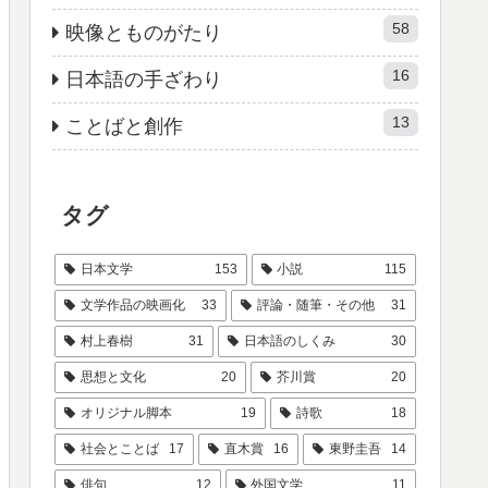
58
映像とものがたり
16
日本語の手ざわり
13
ことばと創作
タグ
日本文学
153
小説
115
文学作品の映画化
33
評論・随筆・その他
31
村上春樹
31
日本語のしくみ
30
思想と文化
20
芥川賞
20
オリジナル脚本
19
詩歌
18
社会とことば
17
直木賞
16
東野圭吾
14
俳句
12
外国文学
11