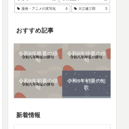
漫画・アニメの実写化
6
大江健三郎
5
おすすめ記事
令和8年晩夏の俳
令和8年仲夏の俳
句
句
令和8年初夏の俳
令和8年初夏の短
句
歌
新着情報