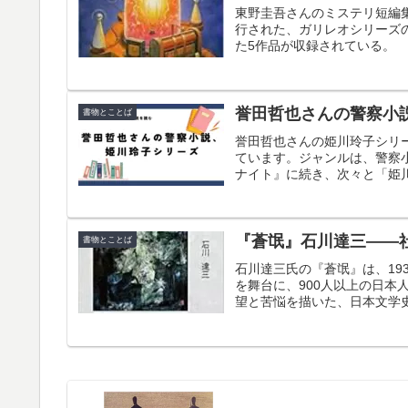
東野圭吾さんのミステリ短編集
行された、ガリレオシリーズの
た5作品が収録されている。
誉田哲也さんの警察小
書物とことば
誉田哲也さんの姫川玲子シリー
ています。ジャンルは、警察
ナイト』に続き、次々と「姫
『蒼氓』石川達三――
書物とことば
石川達三氏の『蒼氓』は、19
を舞台に、900人以上の日
望と苦悩を描いた、日本文学