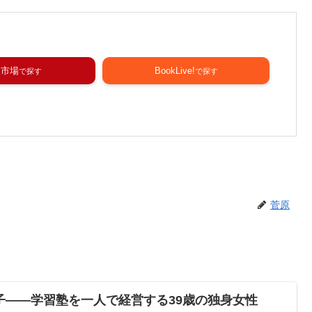
天市場
BookLive!
菅原
子――学習塾を一人で経営する39歳の独身女性