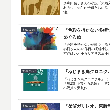
多和田葉子さんの小説『犬婿
村みつこ先生が子供たちに話
性。
『色彩を持たない多崎
書物とことば
めぐる旅
『色彩を持たない多崎つくると
春樹さんの13作目の長編小
本作はいわゆるリアリズム小
『ねじまき鳥クロニク
書物とことば
『ねじまき鳥クロニクル』は、
「第2部 予言する鳥編」「第3
小説賞＞受賞作。
『探偵ガリレオ』東野圭
書物とことば