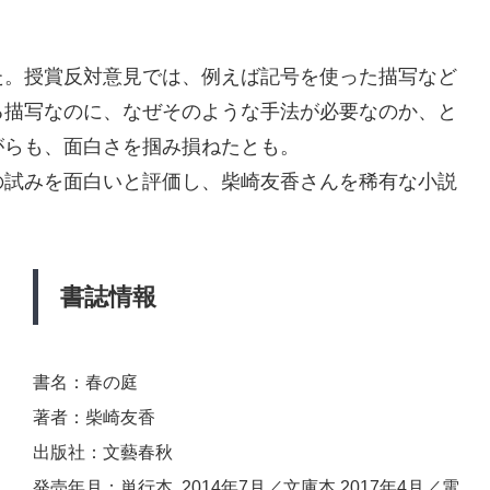
た。授賞反対意見では、例えば記号を使った描写など
る描写なのに、なぜそのような手法が必要なのか、と
がらも、面白さを掴み損ねたとも。
の試みを面白いと評価し、柴崎友香さんを稀有な小説
書誌情報
書名：春の庭
著者：柴崎友香
出版社：文藝春秋
発売年月：単行本 2014年7月／文庫本 2017年4月／電