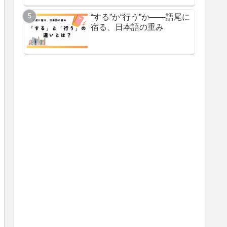
“する”か“行う”か――語尾に
宿る、日本語の重み