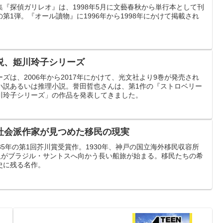
『探偵ガリレオ』は、1998年5月に文藝春秋から単行本として刊
第1弾。『オール讀物』に1996年から1998年にかけて掲載され
説、姫川玲子シリーズ
ズは、2006年から2017年にかけて、光文社より9巻が発売され
小説あるいは推理小説。誉田哲也さんは、第1作の『ストロベリー
川玲子シリーズ」の作品を発表してきました。
社会派作家が見つめた移民の現実
35年の第1回芥川賞受賞作。1930年、神戸の国立海外移民収容所
本人がブラジル・サントスへ向かう長い船旅が始まる。移民たちの希
史に残る名作。