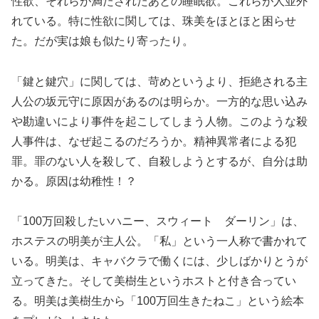
性欲、それらが満たされたあとの睡眠欲。これらが人並外
れている。特に性欲に関しては、珠美をほとほと困らせ
た。だが実は娘も似たり寄ったり。
「鍵と鍵穴」に関しては、苛めというより、拒絶される主
人公の坂元守に原因があるのは明らか。一方的な思い込み
や勘違いにより事件を起こしてしまう人物。このような殺
人事件は、なぜ起こるのだろうか。精神異常者による犯
罪。罪のない人を殺して、自殺しようとするが、自分は助
かる。原因は幼稚性！？
「100万回殺したいハニー、スウィート ダーリン」は、
ホステスの明美が主人公。「私」という一人称で書かれて
いる。明美は、キャバクラで働くには、少しばかりとうが
立ってきた。そして美樹生というホストと付き合ってい
る。明美は美樹生から「100万回生きたねこ」という絵本