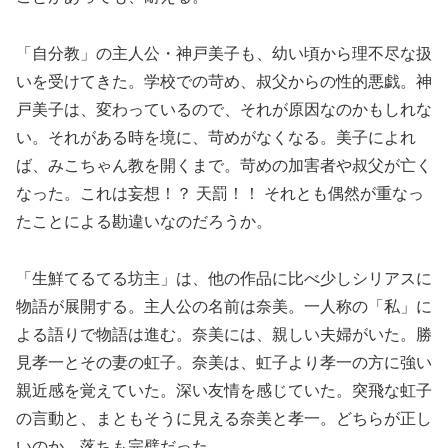
「自分教」の主人公・神戸美子も、幼い頃から理不尽な扱
いを受けてきた。学校での苛め、叔父からの性的悪戯。神
戸美子は、変わっているので、それが原因なのかもしれな
い。それがある時を境に、苛めがなくなる。美子によれ
ば、みこちゃん教を開くまで。苛めの加害者や叔父が亡く
なった。これは妄想！？ 天罰！！ それとも偶然が重なっ
たことによる勘違いなのだろうか。
「生鮮てるてる坊主」は、他の作品に比べ少しシリアスに
物語が展開する。主人公の名前は奈美。一人称の「私」に
よる語りで物語は進む。奈美には、親しい夫婦がいた。勝
見孝一とその妻の虹子。奈美は、虹子より孝一の方に強い
親近感を覚えていた。深い友情を感じていた。突飛な虹子
の言動と、まともそうに見える奈美と孝一。どちらが正し
いのか。落ちも完璧だった。