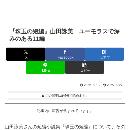
『珠玉の短編』山田詠美 ユーモラスで深
みのある11編
X
Facebook
はてブ
LINE
コピー
2022.02.15
2025.05.27
この記事は
約4分
で読めます。
記事内に広告が含まれています。
山田詠美さんの短編小説集『珠玉の短編』について、その