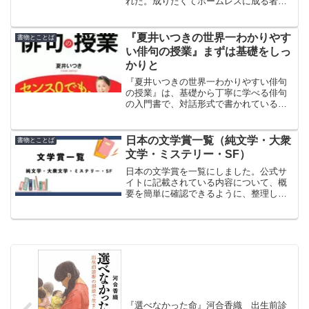
れた。成りたくてホームレスに成る者は
いないだろうが、不運に遭ったり人生を
踏み違えたりしたら……という感覚で読
むと、物語の世界に深く入り込めるかも
『夏井いつきの世界一わかりやす
書物とことば
しれない。
い俳句の授業』まずは基礎をしっ
かりと
『夏井いつきの世界一わかりやすい俳句
の授業』は、基礎から丁寧に学べる俳句
の入門書で、対話形式で書かれている。
出版社のPHP研究所の方が生徒役。著者
が仰っているように、本書に書かれてい
る俳句の型を知れば、誰でも俳句を作れ
日本の文学賞一覧（純文学・大衆
書物とことば
そうな気がする。
文学・ミステリー・SF）
日本の文学賞を一覧にしました。公式サ
イトに記載されている内容について、概
要を簡単に確認できるように、整理して
まとめてあります。純文学・大衆文学・
ミステリー・SFなどの文学賞を幅広く取
り上げています。
『選べなかった命』河合香織 出生前診