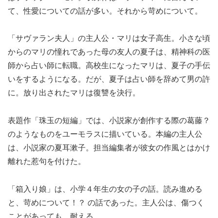
て、性愛についての話が多い。それから苛めについて。
「サヴァラン夫人」の主人公・マリは女子高生。小さな頃
からのマリの憧れであった母の友人の夏子は、精神科の医
師から占い師に転職。高校生になったマリは、夏子の手伝
いをするようになる。だが、夏子は占い師を辞めて男の許
に。放り出されたマリは復讐を決行。
表題作「珠玉の短編」では、小説家が創作する際の葛藤？
のようなものをユーモラスに描いている。本編の主人公
は、小説家の夏耳漱子。担当編集者が彼女の作風とはかけ
離れた惹句を付けた。
「箱入り娘」は、小学４年生の女の子の話。読み進める
と、苛めについて！？ の話であった。主人公は、傷つく
ことがあっても、耐える。