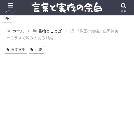
言葉の風景に、実存の深みを。
メニュー
検索
PR
ホーム
書物とことば
『珠玉の短編』山田詠美 ユ
ーモラスで深みのある11編
日本文学
小説