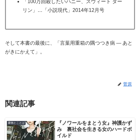
「100万回殺したいハニー、スウィート ダー
リン」…「小説現代」2014年12月号
そして本書の最後に、「言葉用重箱の隅つつき病 — あと
がきにかえて」。
菅原
関連記事
『ノワールをまとう女』神護かず
書物とことば
み 裏社会を生きる女のハードボ
イルド