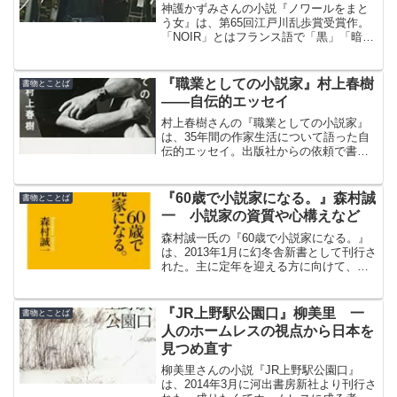
神護かずみさんの小説『ノワールをまと
う女』は、第65回江戸川乱歩賞受賞作。
「NOIR」とはフランス語で「黒」「暗
い」を意味し、その名の通り、裏社会を
生きるヒロインが織りなすハードボイル
ドミステリー。スリリングな展開と鮮や
『職業としての小説家』村上春樹
書物とことば
かな心理描写が魅力の一冊。
――自伝的エッセイ
村上春樹さんの『職業としての小説家』
は、35年間の作家生活について語った自
伝的エッセイ。出版社からの依頼で書き
始めた文章ではない。少しずつ断片的
に、テーマ別に書きためていたそうだ。
『60歳で小説家になる。』森村誠
書物とことば
一 小説家の資質や心構えなど
森村誠一氏の『60歳で小説家になる。』
は、2013年1月に幻冬舎新書として刊行さ
れた。主に定年を迎える方に向けて、エ
ンターテインメント系寄りの立場で書か
れているが、小説家の資質や心構えな
ど、年齢やジャンルを超えて共通する記
『JR上野駅公園口』柳美里 一
書物とことば
述が多い。
人のホームレスの視点から日本を
見つめ直す
柳美里さんの小説『JR上野駅公園口』
は、2014年3月に河出書房新社より刊行さ