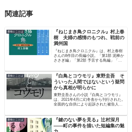
関連記事
『ねじまき鳥クロニクル』村上春
書物とことば
樹 夫婦の感情のもつれ、戦前の
満州国
『ねじまき鳥クロニクル』は、村上春樹
さんの8作目の長編小説。「第1部 泥棒か
ささぎ編」「第2部 予言する鳥編」「第3
部 鳥刺し男編」の3巻から成る。第47回
（1995年）読売文学賞＜小説賞＞受賞
作。
『白鳥とコウモリ』東野圭吾 そ
書物とことば
ういった人間ではないという疑問
から真相が明らかに
東野圭吾さんの小説『白鳥とコウモリ』
は、2021年4月に幻冬舎から刊行された。
全面的な自供により起訴された被告人が
語った内容は、真実なのか？ そういっ
た人間ではないという、被害者家族や加
害者家族らの疑問によって真相が明らか
『鍵のない夢を見る』辻村深月
書物とことば
に。
――町の事件を描いた短編集の魅
力