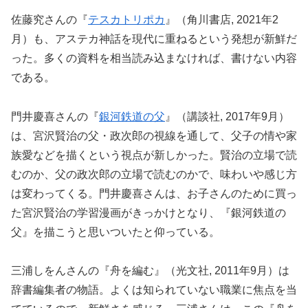
佐藤究さんの『
テスカトリポカ
』（角川書店, 2021年2
月）も、アステカ神話を現代に重ねるという発想が新鮮だ
った。多くの資料を相当読み込まなければ、書けない内容
である。
門井慶喜さんの『
銀河鉄道の父
』（講談社, 2017年9月）
は、宮沢賢治の父・政次郎の視線を通して、父子の情や家
族愛などを描くという視点が新しかった。賢治の立場で読
むのか、父の政次郎の立場で読むのかで、味わいや感じ方
は変わってくる。門井慶喜さんは、お子さんのために買っ
た宮沢賢治の学習漫画がきっかけとなり、『銀河鉄道の
父』を描こうと思いついたと仰っている。
三浦しをんさんの『舟を編む』（光文社, 2011年9月）は
辞書編集者の物語。よくは知られていない職業に焦点を当