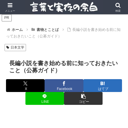
言葉の風景に、実存の深みを。
メニュー
検索
PR
ホーム
書物とことば
長編小説を書き始める前に知
っておきたいこと（公募ガイド）
日本文学
長編小説を書き始める前に知っておきたい
こと（公募ガイド）
X
Facebook
はてブ
LINE
コピー