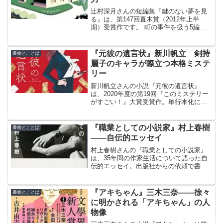
辻村深月さんの短編集『鍵のない夢を見
る』は、第147回直木賞（2012年上半
期）受賞作です。 町の事件を扱う5編が
収録されています。結論を出してしまわ
ずに、読者に委ねる書き方を意識したと
のこと。
『元彼の遺言状』新川帆立 剣持
書物とことば
麗子のキャラが際立つ本格ミステ
リー
新川帆立さんの小説『元彼の遺言状』
は、2020年度の第19回『このミステリー
がすごい！』大賞受賞作。単行本化にあ
たり、加筆修正したうえで、受賞時の題
名「三つ前の彼」を改題している。
『職業としての小説家』村上春樹
書物とことば
――自伝的エッセイ
村上春樹さんの『職業としての小説家』
は、35年間の作家生活について語った自
伝的エッセイ。出版社からの依頼で書き
始めた文章ではない。少しずつ断片的
に、テーマ別に書きためていたそうだ。
『アキちゃん』三木三奈――徐々
書物とことば
に明かされる「アキちゃん」の人
物像