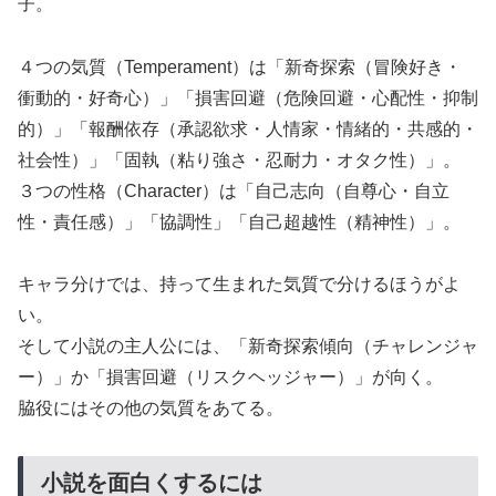
子。
４つの気質（Temperament）は「新奇探索（冒険好き・
衝動的・好奇心）」「損害回避（危険回避・心配性・抑制
的）」「報酬依存（承認欲求・人情家・情緒的・共感的・
社会性）」「固執（粘り強さ・忍耐力・オタク性）」。
３つの性格（Character）は「自己志向（自尊心・自立
性・責任感）」「協調性」「自己超越性（精神性）」。
キャラ分けでは、持って生まれた気質で分けるほうがよ
い。
そして小説の主人公には、「新奇探索傾向（チャレンジャ
ー）」か「損害回避（リスクヘッジャー）」が向く。
脇役にはその他の気質をあてる。
小説を面白くするには