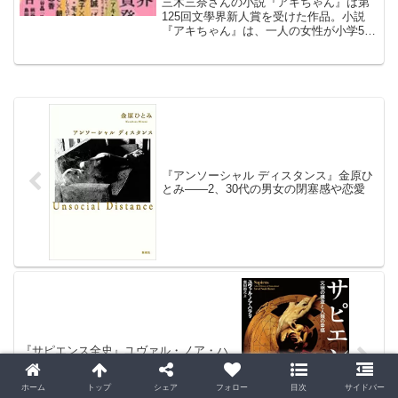
三木三奈さんの小説『アキちゃん』は第
125回文學界新人賞を受けた作品。小説
『アキちゃん』は、一人の女性が小学5年
のときに同級生だったアキちゃんのこと
を、回想しながら語る構成である。
『アンソーシャル ディスタンス』金原ひ
とみ――2、30代の男女の閉塞感や恋愛
『サピエンス全史』ユヴァル・ノア・ハ
ラリ――人類史を俯瞰する一冊
ホーム
トップ
シェア
フォロー
目次
サイドバー